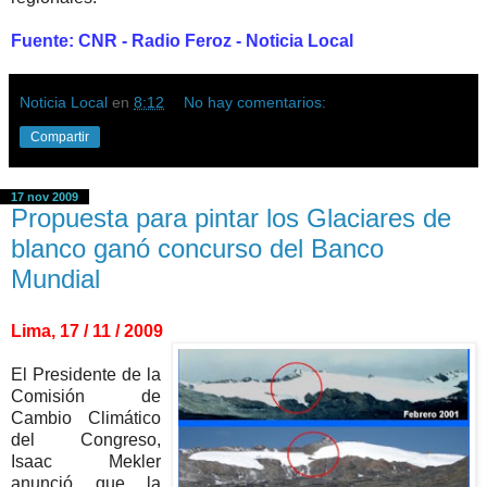
Fuente: CNR - Radio Feroz - Noticia Local
Noticia Local
en
8:12
No hay comentarios:
Compartir
17 nov 2009
Propuesta para pintar los Glaciares de
blanco ganó concurso del Banco
Mundial
Lima, 17 / 11 / 2009
El Presidente de la
Comisión de
Cambio Climático
del Congreso,
Isaac Mekler
anunció que la