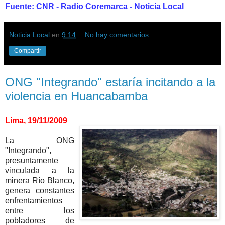
Fuente: CNR - Radio Coremarca - Noticia Local
Noticia Local
en
9:14
No hay comentarios:
Compartir
ONG "Integrando" estaría incitando a la
violencia en Huancabamba
Lima, 19/11/2009
La ONG
"Integrando",
presuntamente
vinculada a la
minera Río Blanco,
genera constantes
enfrentamientos
entre los
pobladores de