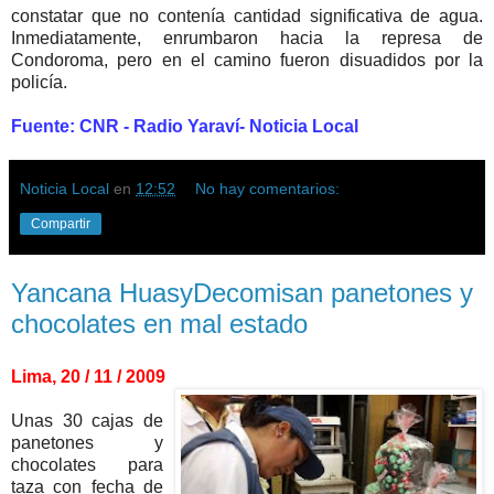
constatar que no contenía cantidad significativa de agua.
Inmediatamente, enrumbaron hacia la represa de
Condoroma, pero en el camino fueron disuadidos por la
policía.
Fuente: CNR - Radio Yaraví- Noticia Local
Noticia Local
en
12:52
No hay comentarios:
Compartir
Yancana HuasyDecomisan panetones y
chocolates en mal estado
Lima, 20 / 11 / 2009
Unas 30 cajas de
panetones y
chocolates para
taza con fecha de