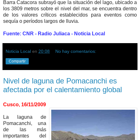
Barra Catacora subrayó que la situación del lago, ubicado a
los 3809 metros sobre el nivel del mar, se encuentra dentro
de los valores críticos establecidos para eventos como
sequía o períodos largos de lluvia.
Fuente: CNR - Radio Juliaca - Noticia Local
Noticia Local
en
20:08
No hay comentarios:
Compartir
Nivel de laguna de Pomacanchi es
afectada por el calentamiento global
Cusco, 16/11/2009
La laguna de
Pomacanchi, una
de las más
importantes del