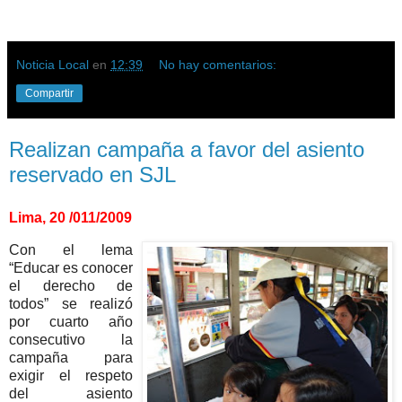
Noticia Local
en
12:39
No hay comentarios:
Compartir
Realizan campaña a favor del asiento
reservado en SJL
Lima, 20 /011/2009
Con el lema
“Educar es conocer
el derecho de
todos” se realizó
por cuarto año
consecutivo la
campaña para
exigir el respeto
del asiento