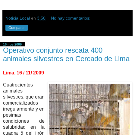
Noticia Local
en
3:50
No hay comentarios:
Compartir
16 nov 2009
Operativo conjunto rescata 400
animales silvestres en Cercado de Lima
Lima, 16 / 11/ 2009
Cuatrocientos
animales
silvestres, que eran
comercializados
irregularmente y en
pésimas
condiciones de
salubridad en la
cuadra 5 del jirón